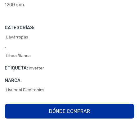
1200 rpm.
ga
fro
ntal
CATEGORÍAS:
inve
Lavarropas
rter
,
7.5
Línea Blanca
KG
ETIQUETA:
Inverter
MARCA:
Hyundai Electronics