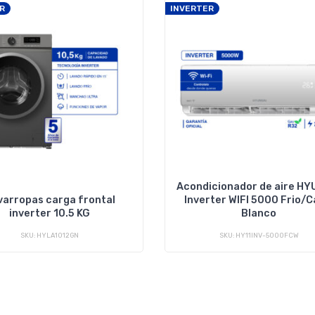
R
INVERTER
Acondicionador de aire HY
varropas carga frontal
Inverter WIFI 5000 Frio/C
inverter 10.5 KG
Blanco
SKU: HYLA1012GN
SKU: HY11INV-5000FCW