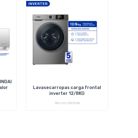
INVER
INVERTER
La
UNDAI
alor
Lavasecarropas carga frontal
inverter 12/8KG
SKU: HYLS1212SN