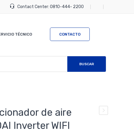
Contact Center:
0810-444- 2200
ERVICIO TÉCNICO
CONTACTO
BUSCAR
cionador de aire
con
I Inverter WIFI
dici