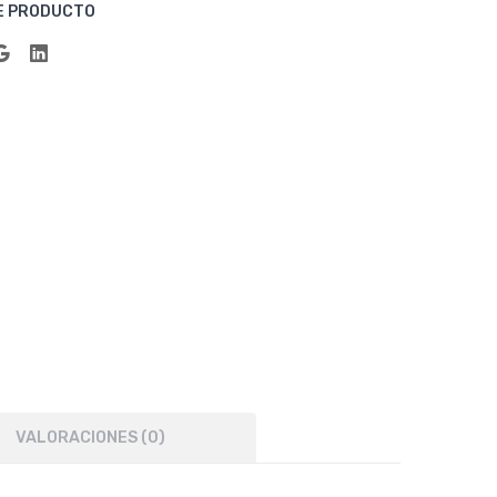
or
E PRODUCTO
Bla
nco
VALORACIONES (0)