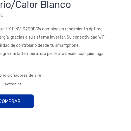
rio/Calor Blanco
ona
dor
CW
de
aire
rter HY11INV-3200FCW combina un rendimiento óptimo
HY
rgía, gracias a su sistema Inverter. Su conectividad WiFi
UN
bilidad de controlarlo desde tu smartphone,
DAI
ogramar la temperatura perfecta desde cualquier lugar.
Inv
erte
r
ondicionadores de aire
WIF
 Electronics
I
500
0
Frio
/Cal