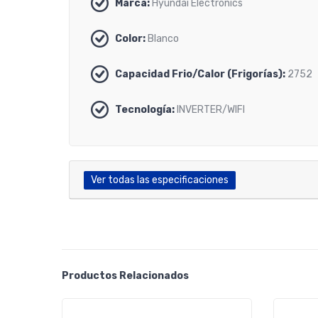
Marca:
Hyundai Electronics
Color:
Blanco
Capacidad Frio/Calor (Frigorías):
2752
Tecnología:
INVERTER/WIFI
Ver todas las especificaciones
Productos Relacionados