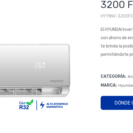
3200 F
HY11INV-3200F
El HYUNDAI Inve
con ahorro de ene
te brinda la posi
permitiéndote pr
CATEGORÍA:
Ac
MARCA:
Hyundai