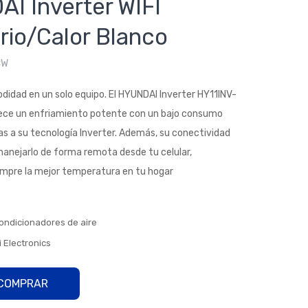
I Inverter WIFI
dici
dici
rio/Calor Blanco
ona
ona
dor
dor
CW
de
de
aire
aire
odidad en un solo equipo. El HYUNDAI Inverter HY11INV-
HY
HY
ce un enfriamiento potente con un bajo consumo
UN
UN
as a su tecnología Inverter. Además, su conectividad
DAI
DAI
manejarlo de forma remota desde tu celular,
Inv
Inv
mpre la mejor temperatura en tu hogar
erte
erte
r
r
WIF
WIF
ondicionadores de aire
I
I
 Electronics
320
600
0
0
Frio
Frio