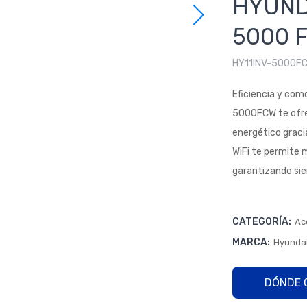
HYUNDA
5000 F
HY11INV-5000F
Eficiencia y com
5000FCW te ofre
energético graci
WiFi te permite 
garantizando sie
CATEGORÍA:
Ac
MARCA:
Hyundai