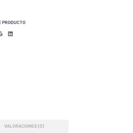
/Cal
/Cal
or
or
Bla
Bla
E PRODUCTO
nco
nco
VALORACIONES (0)