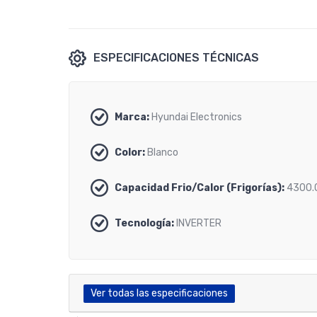
ESPECIFICACIONES TÉCNICAS
Marca:
Hyundai Electronics
Color:
Blanco
Capacidad Frio/Calor (Frigorías):
4300.
Tecnología:
INVERTER
Ver todas las especificaciones