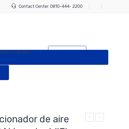
Contact Center:
0810-444- 2200
ERVICIO TÉCNICO
CONTACTO
cionador de aire
con
con